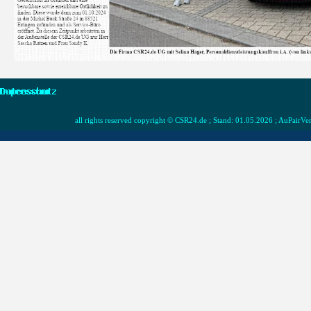
all rights reserved copyright © CSR24.de ; Stand: 01.05.2026 ; AuPai
Zurück zum Seiteninhalt