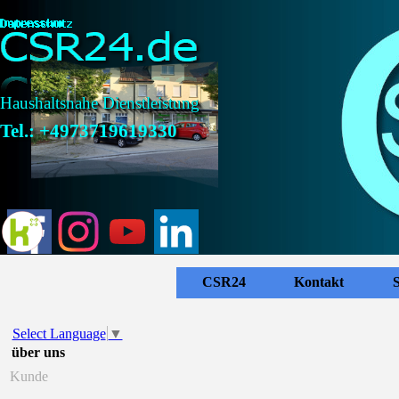
Direkt zum Seiteninhalt
Haushaltsnahe Dienstleistung
Tel.: +4973719619330
CSR24
Kontakt
S
Select Language
▼
über uns
Kunde